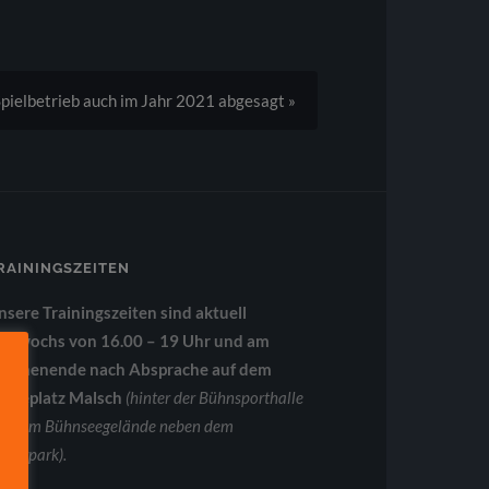
Spielbetrieb auch im Jahr 2021 abgesagt »
RAININGSZEITEN
nsere Trainingszeiten sind aktuell
ittwochs von 16.00 – 19 Uhr und am
ochenende nach Absprache auf dem
ouleplatz Malsch
(hinter der Bühnsporthalle
uf dem Bühnseegelände neben dem
aterpark).