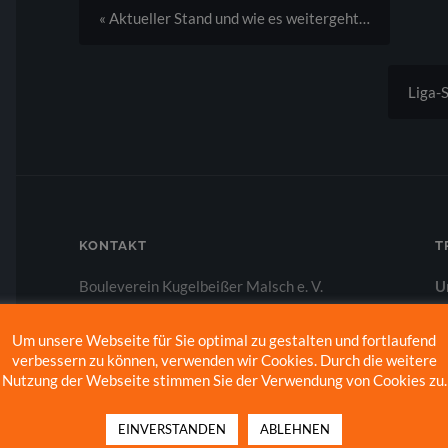
« Aktueller Stand und wie es weitergeht…
Liga-
KONTAKT
T
Bouleverein Kugelbeißer Malsch e. V.
U
Am Hänfig 11 (Hinter der Bühnsporthalle)
m
76316 Malsch
W
Um unsere Webseite für Sie optimal zu gestalten und fortlaufend
verbessern zu können, verwenden wir Cookies. Durch die weitere
Telefon: +49 (0)174 1733130
B
Nutzung der Webseite stimmen Sie der Verwendung von Cookies zu.
E-Mail:
info@kugelbeisser.de
a
Web:
www.kugelbeisser.de
Sk
EINVERSTANDEN
ABLEHNEN
Facebook:
kugelbeisser