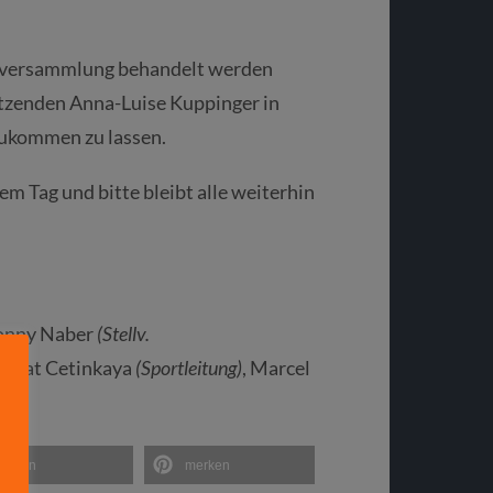
uptversammlung behandelt werden
tzenden Anna-Luise Kuppinger in
 zukommen zu lassen.
em Tag und bitte bleibt alle weiterhin
Conny Naber
(Stellv.
Murat Cetinkaya
(Sportleitung)
, Marcel
teilen
merken