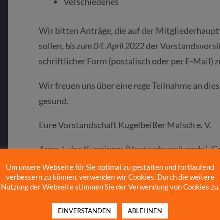
Verschiedenes
Wir bitten Anträge, die auf der Mitgliederha
sollen,
bis zum 04. April 2022
der Vorstandsvorsi
schriftlicher Form (postalisch oder per E-Mail)
Wir freuen uns über eine rege Teilnahme an dies
gesund.
Eure Vorstandschaft Kugelbeißer Malsch e. V.
Anna-Luise Kuppinger
(Vorstandsvorsitzende )
, 
Vorstandsvorsitzende)
, Peter Bullinger
(Kassier)
, 
Um unsere Webseite für Sie optimal zu gestalten und fortlaufend
verbessern zu können, verwenden wir Cookies. Durch die weitere
Brussé
(Schriftführer)
Nutzung der Webseite stimmen Sie der Verwendung von Cookies zu.
teilen
teilen
EINVERSTANDEN
ABLEHNEN