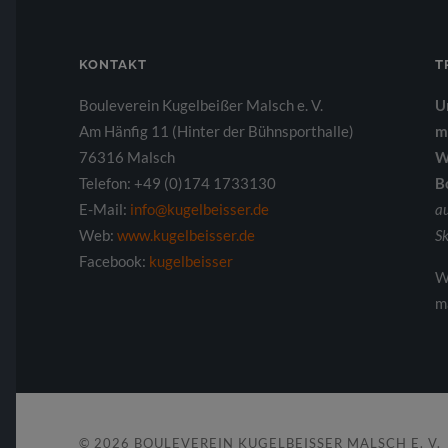
KONTAKT
T
Bouleverein Kugelbeißer Malsch e. V.
U
Am Hänfig 11 (Hinter der Bühnsporthalle)
m
76316 Malsch
W
Telefon: +49 (0)174 1733130
B
E-Mail:
info@kugelbeisser.de
a
Web:
www.kugelbeisser.de
Sk
Facebook:
kugelbeisser
W
m
© 2026
BOULEVEREIN KUGELBEISSER MALSCH E. V.