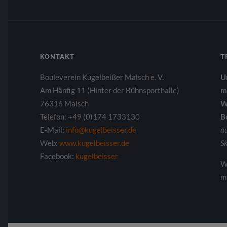
KONTAKT
T
Bouleverein Kugelbeißer Malsch e. V.
U
Am Hänfig 11 (Hinter der Bühnsporthalle)
m
76316 Malsch
W
Telefon: +49 (0)174 1733130
B
E-Mail:
info@kugelbeisser.de
a
Web:
www.kugelbeisser.de
Sk
Facebook:
kugelbeisser
W
m