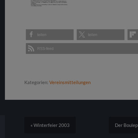
teilen
teilen
RSS-feed
Kategorien:
Vereinsmitteilungen
« Winterfeier 2003
Der Boulepl