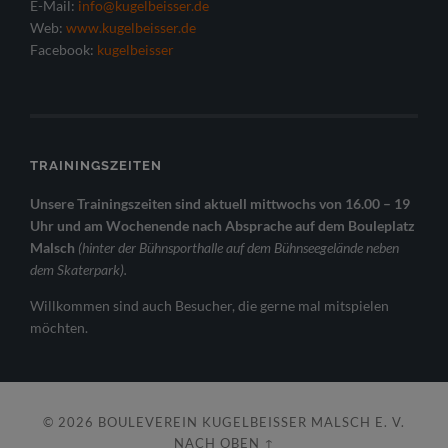
E-Mail:
info@kugelbeisser.de
Web:
www.kugelbeisser.de
Facebook:
kugelbeisser
TRAININGSZEITEN
Unsere Trainingszeiten sind aktuell mittwochs von 16.00 – 19
Uhr und am Wochenende nach Absprache auf dem Bouleplatz
Malsch
(hinter der Bühnsporthalle auf dem Bühnseegelände neben
dem Skaterpark).
Willkommen sind auch Besucher, die gerne mal mitspielen
möchten.
© 2026
BOULEVEREIN KUGELBEISSER MALSCH E. V.
NACH OBEN ↑