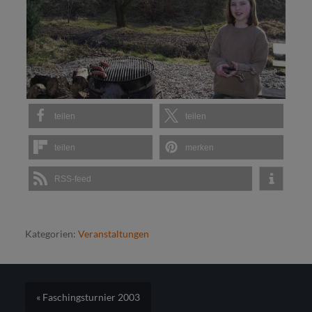
teilen
teilen
teilen
merken
RSS-feed
Kategorien:
Veranstaltungen
« Faschingsturnier 2003